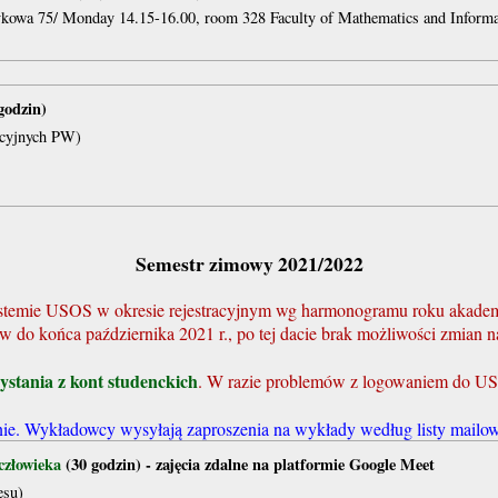
ykowa 75/ Monday 14.15-16.00, room 328 Faculty of Mathematics and Informa
godzin)
acyjnych PW)
Semestr zimowy 2021/2022
stemie USOS w okresie rejestracyjnym wg harmonogramu roku akade
do końca października 2021 r., po tej dacie brak możliwości zmian na
ystania z kont studenckich
. W razie problemów z logowaniem do US
e. Wykładowcy wysyłają zaproszenia na wykłady według listy mailow
człowieka
(30 godzin) - zajęcia zdalne na platformie Google Meet
esu)