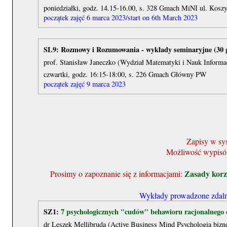
poniedziałki, godz. 14.15-16.00, s. 328 Gmach MiNI ul. Kosz
początek zajęć 6 marca 2023/start on 6th March 2023
SL9:
Rozmowy i Rozumowania - wykłady seminaryjne (30 
prof. Stanisław Janeczko (Wydział Matematyki i Nauk Inform
czwartki, godz. 16:15-18:00, s. 226 Gmach Główny PW
początek zajęć 9 marca 2023
Zapisy w sy
Możliwość wypisów 
Zasady korz
Prosimy o zapoznanie się z informacjami:
Wykłady prowadzone zdalni
SZ1:
7 psychologicznych "cudów" behawioru racjonalnego 
dr Leszek Mellibruda (Active Business Mind Psychologia bizn