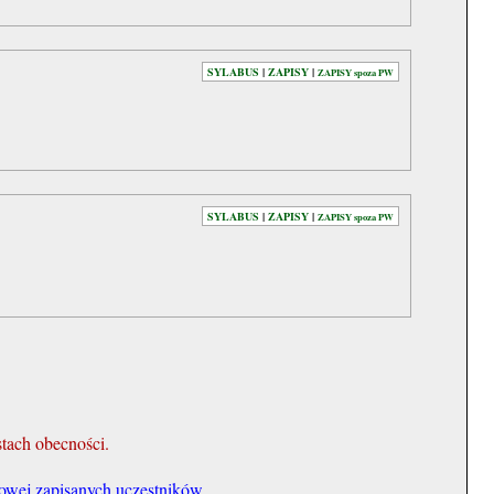
SYLABUS
|
ZAPISY
|
ZAPISY spoza PW
SYLABUS
|
ZAPISY
|
ZAPISY spoza PW
stach obecności.
owej zapisanych uczestników.