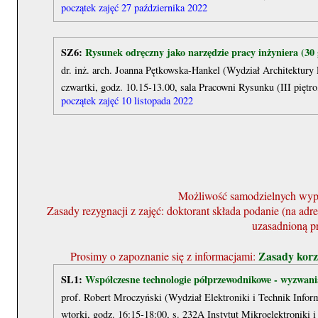
początek zajęć 27 października 2022
SZ6:
Rysunek odręczny jako narzędzie pracy inżyniera (30 
dr. inż. arch. Joanna Pętkowska-Hankel (Wydział Architektur
czwartki, godz. 10.15-13.00, sala Pracowni Rysunku (III pięt
początek zajęć 10 listopada 2022
Możliwość samodzielnych wyp
Zasady rezygnacji z zajęć: doktorant składa podanie (na a
uzasadnioną p
Zasady korz
Prosimy o zapoznanie się z informacjami:
SL1:
Współczesne technologie półprzewodnikowe - wyzwania 
prof. Robert Mroczyński (Wydział Elektroniki i Technik Info
wtorki, godz. 16:15-18:00, s. 232A Instytut Mikroelektroniki