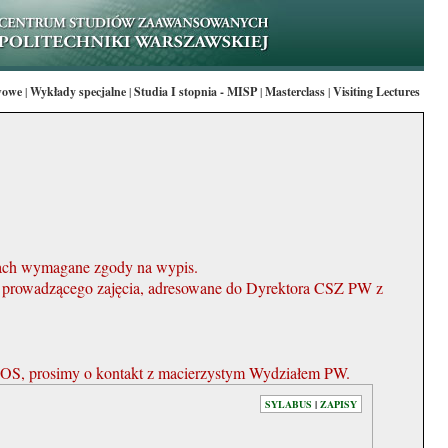
wowe
|
Wykłady specjalne
|
Studia I stopnia - MISP
|
Masterclass
|
Visiting Lectures
ach wymagane zgody na wypis.
a i prowadzącego zajęcia, adresowane do Dyrektora CSZ PW z
OS, prosimy o kontakt z macierzystym Wydziałem PW.
SYLABUS
|
ZAPISY