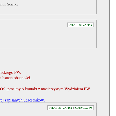
tion Science
SYLABUS
|
ZAPISY
mickiego PW.
 listach obecności.
OS, prosimy o kontakt z macierzystym Wydziałem PW.
ej zapisanych uczestników.
SYLABUS
|
ZAPISY
|
ZAPISY spoza PW