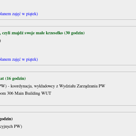
 planem zajęć w piątek)
czyli znajdź swoje małe krzesełko (30 godzin)
)
 planem zajęć w piątek)
at (16 godzin)
a PW) - koordynacja, wykładowcy z Wydziału Zarządzania PW
 room 306 Main Building WUT
godzin)
acyjnych PW)