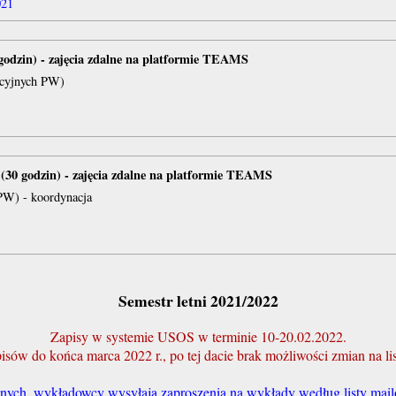
021
odzin) - zajęcia zdalne na platformie TEAMS
acyjnych PW)
(30 godzin) - zajęcia zdalne na platformie TEAMS
 PW) - koordynacja
Semestr letni 2021/2022
Zapisy w systemie USOS w terminie 10-20.02.2022.
ów do końca marca 2022 r., po tej dacie brak możliwości zmian na li
ch, wykładowcy wysyłają zaproszenia na wykłady według listy mail