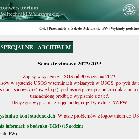
Cele
|
Przedmioty w Szkole Doktorskiej PW
|
Wykłady podsta
SPECJALNE - ARCHIWUM
Semestr zimowy 2022/2023
Zapisy w systemie USOS od 30 września 2022.
isów w systemie USOS w terminach wpisanych w USOS, po tych dat
dres ilona.sadowska@pw.edu.pl), podpisane przez promotora doktorant
uzasadnioną prośbą o wypisanie z zajęć.
Decyzję o wypisaniu z zajęć podejmuje Dyrektor CSZ PW.
ystania z kont studenckich
. W razie problemów z logowaniem do US
ia informacji o budynku (BIM) (15 godzin)
rafii PW)